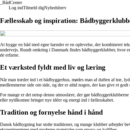
_
BådCenter
Log ind
Tilmeld dig
Nyhedsbrev
Fællesskab og inspiration: Bådbyggerklubb
At bygge en båd med egne hænder er en oplevelse, der kombinerer tekni
undervejs. Rundt omkring i Danmark findes bådbyggerklubber, hvor entus
de erfarne.
Et værksted fyldt med liv og læring
Når man træder ind i et bådbyggerhus, mødes man af duften af træ, lyden
medlemmerne side om side, og der er altid nogen, der kan give et godt r
For mange er det netop denne atmosfære, der gør bådbyggerklubberne så
eller nytilkomne bringer nye idéer og energi ind i fællesskabet.
Tradition og fornyelse hånd i hånd
Dansk bådbygning har stolte traditioner, og mange klubber arbejder bev
eksperimenterer med moderne materialer som epoxy og kulfiber.