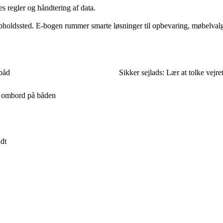
s regler og håndtering af data.
t opholdssted. E-bogen rummer smarte løsninger til opbevaring, møbelvalg 
 båd
Sikker sejlads: Lær at tolke vejre
ug ombord på båden
ndt