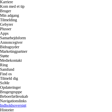
Karriere
Kom med et tip
Bruger
Min adgang
Tilmelding
Gebyrer
Plusser
Apps
Samarbejdsform
Annoncegiver
Bidragsyder
Marketingpartner
Støtte
Mediekontakt
Ring
Samfund
Find os
Tilmeld dig
SoMe
Opdateringer
Brugergruppe
Beboerfællesskab
Navigationslinks
Indholdsoversigt
Historier