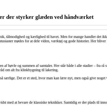
er der styrker glæden ved håndværket
k, tålmodighed og kærlighed til havet. Men for mange handler det ikke
iaster mødes for at dele viden, værktøj og gode historier. Her bliver h
 af høvle og summen af samtaler. Her står både i alle stadier – fra rå s
åd om alt fra klinkbygning til lakering.
 særlige. Det er et sted, hvor man kan lære nyt, men også give noget 
idst med at bevare de klassiske teknikker. Samtidig er der plads til in