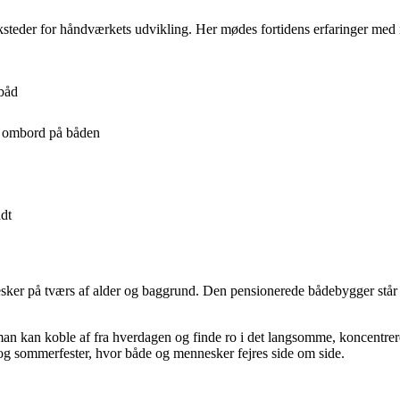
ksteder for håndværkets udvikling. Her mødes fortidens erfaringer med 
 båd
ug ombord på båden
ndt
nesker på tværs af alder og baggrund. Den pensionerede bådebygger stå
man kan koble af fra hverdagen og finde ro i det langsomme, koncentrer
og sommerfester, hvor både og mennesker fejres side om side.