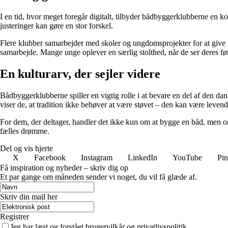
I en tid, hvor meget foregår digitalt, tilbyder bådbyggerklubberne en k
justeringer kan gøre en stor forskel.
Flere klubber samarbejder med skoler og ungdomsprojekter for at give 
samarbejde. Mange unge oplever en særlig stolthed, når de ser deres før
En kulturarv, der sejler videre
Bådbyggerklubberne spiller en vigtig rolle i at bevare en del af den dan
viser de, at tradition ikke behøver at være støvet – den kan være levend
For dem, der deltager, handler det ikke kun om at bygge en båd, men om
fælles drømme.
Del og vis hjerte
X
Facebook
Instagram
LinkedIn
YouTube
Pin
Få inspiration og nyheder – skriv dig op
Et par gange om måneden sender vi noget, du vil få glæde af.
Skriv din mail her
Registrer
Jeg har læst og forstået brugervilkår og privatlivspolitik.