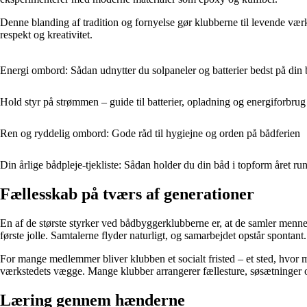
Denne blanding af tradition og fornyelse gør klubberne til levende vær
respekt og kreativitet.
Energi ombord: Sådan udnytter du solpaneler og batterier bedst på din
Hold styr på strømmen – guide til batterier, opladning og energiforbr
Ren og ryddelig ombord: Gode råd til hygiejne og orden på bådferien
Din årlige bådpleje-tjekliste: Sådan holder du din båd i topform året ru
Fællesskab på tværs af generationer
En af de største styrker ved bådbyggerklubberne er, at de samler men
første jolle. Samtalerne flyder naturligt, og samarbejdet opstår spontant.
For mange medlemmer bliver klubben et socialt fristed – et sted, hvor 
værkstedets vægge. Mange klubber arrangerer fællesture, søsætninger 
Læring gennem hænderne