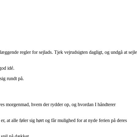
læggende regler for sejlads. Tjek vejrudsigten dagligt, og undgå at sejle
god idé.
sig rundt på.
 laves morgenmad, hvem der rydder op, og hvordan I håndterer
er, at alle føler sig hørt og får mulighed for at nyde ferien på deres
 spil på dækket.