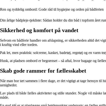
Ren og ryddelig ombord: Gode råd til hygiejne og orden på bådferien
Din årlige bådpleje-tjekliste: Sådan holder du din båd i topform året ru
Sikkerhed og komfort på vandet
Selvom en bådferie handler om afslapning, er sikkerheden altid det vigti
i kraftig vind eller torden.
Pak let, men praktisk: solcreme, kasket, badetøj, regntøj og en varm trø
Husk, at pladsen ombord er begrænset – så aftal, hvor bagage og fælles
Skab gode rammer for fællesskabet
Når man bor tæt sammen i flere dage, er det vigtigt at tage hensyn til 
uenigheder.
Lav plads til både fælles aktiviteter og stille stunder. Nogle vil måske l
måde.
En god idé er at planlægge små højdepunkter undervejs: en fælles grill