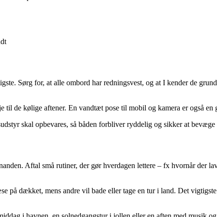
ndt
gste. Sørg for, at alle ombord har redningsvest, og at I kender de grund
je til de kølige aftener. En vandtæt pose til mobil og kamera er også en 
udstyr skal opbevares, så båden forbliver ryddelig og sikker at bevæge 
hinanden. Aftal små rutiner, der gør hverdagen lettere – fx hvornår der
æse på dækket, mens andre vil bade eller tage en tur i land. Det vigtigste 
middag i havnen, en solnedgangstur i jollen eller en aften med musik og