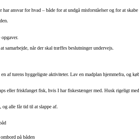
r har ansvar for hvad – både for at undgå misforståelser og for at skabe
eden.
e opgaver.
ere at samarbejde, når der skal træffes beslutninger undervejs.
n af turens hyggeligste aktiviteter. Lav en madplan hjemmefra, og køb
 wraps eller friskfanget fisk, hvis I har fiskestænger med. Husk rigeligt 
g alle får tid til at slappe af.
 båd
ug ombord på båden