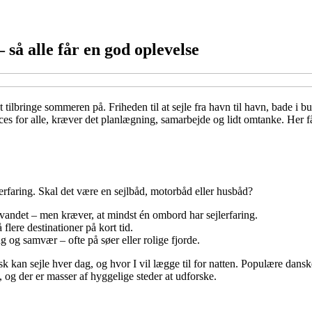
så alle får en god oplevelse
ilbringe sommeren på. Friheden til at sejle fra havn til havn, bade i
cces for alle, kræver det planlægning, samarbejde og lidt omtanke. Her 
g erfaring. Skal det være en sejlbåd, motorbåd eller husbåd?
 vandet – men kræver, at mindst én ombord har sejlerfaring.
å flere destinationer på kort tid.
g og samvær – ofte på søer eller rolige fjorde.
isk kan sejle hver dag, og hvor I vil lægge til for natten. Populære dan
 og der er masser af hyggelige steder at udforske.