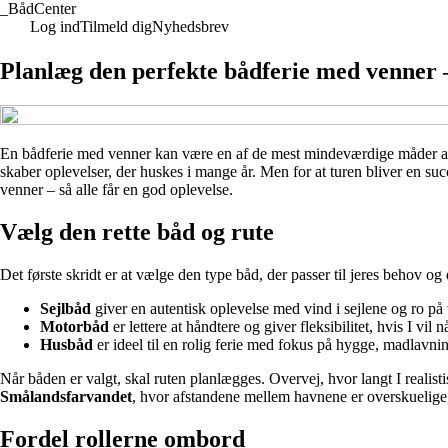
_
BådCenter
Log ind
Tilmeld dig
Nyhedsbrev
Planlæg den perfekte bådferie med venner – 
En bådferie med venner kan være en af de mest mindeværdige måder at t
skaber oplevelser, der huskes i mange år. Men for at turen bliver en su
venner – så alle får en god oplevelse.
Vælg den rette båd og rute
Det første skridt er at vælge den type båd, der passer til jeres behov o
Sejlbåd
giver en autentisk oplevelse med vind i sejlene og ro på
Motorbåd
er lettere at håndtere og giver fleksibilitet, hvis I vil n
Husbåd
er ideel til en rolig ferie med fokus på hygge, madlavnin
Når båden er valgt, skal ruten planlægges. Overvej, hvor langt I realist
Smålandsfarvandet
, hvor afstandene mellem havnene er overskuelige,
Fordel rollerne ombord