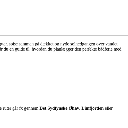
 bugter, spise sammen på dækket og nyde solnedgangen over vandet
får du en guide til, hvordan du planlægger den perfekte bådferie med
ske ruter går fx gennem
Det Sydfynske Øhav
,
Limfjorden
eller