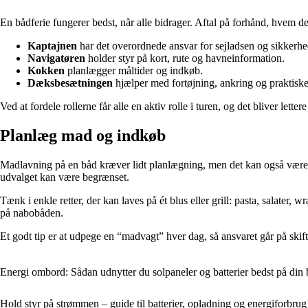
En bådferie fungerer bedst, når alle bidrager. Aftal på forhånd, hvem de
Kaptajnen
har det overordnede ansvar for sejladsen og sikkerh
Navigatøren
holder styr på kort, rute og havneinformation.
Kokken
planlægger måltider og indkøb.
Dæksbesætningen
hjælper med fortøjning, ankring og praktisk
Ved at fordele rollerne får alle en aktiv rolle i turen, og det bliver lett
Planlæg mad og indkøb
Madlavning på en båd kræver lidt planlægning, men det kan også være e
udvalget kan være begrænset.
Tænk i enkle retter, der kan laves på ét blus eller grill: pasta, salater,
på nabobåden.
Et godt tip er at udpege en “madvagt” hver dag, så ansvaret går på skift, o
Energi ombord: Sådan udnytter du solpaneler og batterier bedst på din
Hold styr på strømmen – guide til batterier, opladning og energiforbr