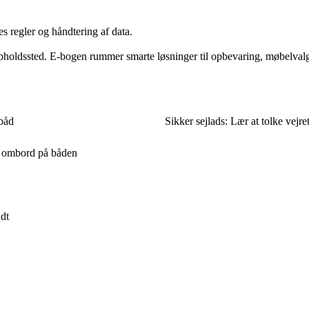
s regler og håndtering af data.
t opholdssted. E-bogen rummer smarte løsninger til opbevaring, møbelvalg 
 båd
Sikker sejlads: Lær at tolke vejre
ug ombord på båden
ndt