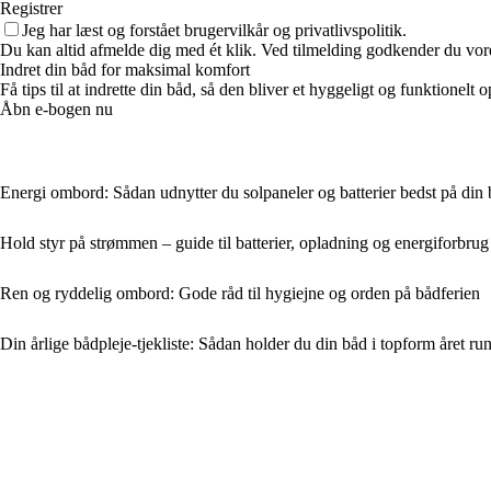
Registrer
Jeg har læst og forstået brugervilkår og privatlivspolitik.
Du kan altid afmelde dig med ét klik. Ved tilmelding godkender du vore
Indret din båd for maksimal komfort
Få tips til at indrette din båd, så den bliver et hyggeligt og funktionel
Åbn e-bogen nu
Energi ombord: Sådan udnytter du solpaneler og batterier bedst på din
Hold styr på strømmen – guide til batterier, opladning og energiforbr
Ren og ryddelig ombord: Gode råd til hygiejne og orden på bådferien
Din årlige bådpleje-tjekliste: Sådan holder du din båd i topform året ru