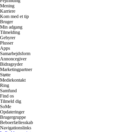
Fejlfinding
Mening
Karriere
Kom med et tip
Bruger
Min adgang
Tilmelding
Gebyrer
Plusser
Apps
Samarbejdsform
Annoncegiver
Bidragsyder
Marketingpartner
Støtte
Mediekontakt
Ring
Samfund
Find os
Tilmeld dig
SoMe
Opdateringer
Brugergruppe
Beboerfællesskab
Navigationslinks