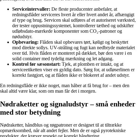
Serviceintervaller:
De fleste producenter anbefaler, at
redningsflåder serviceres hvert år eller hvert andet år, afhængigt
af type og brug. Servicen skal udføres af et autoriseret værksted,
der tester oppustningssystemet, kontrollerer tæthed og udskifter
udløbsdato-mærkede komponenter som CO₂-patroner og
nødudstyr.
Opbevaring:
Flåden skal opbevares tørt, køligt og beskyttet
mod direkte sollys. UV-stråling og fugt kan nedbryde materialet
over tid. Hvis flåden er monteret på dækket, bør den være i en
solid container med tydelig mærkning og let adgang.
Kontrol før sæsonstart:
Tjek, at plomben er intakt, og at
serviceetiketten viser en gyldig dato. Sørg for, at udløserlinen er
korrekt fastgjort, og at flåden ikke er blokeret af andet udstyr.
En redningsflåde er ikke noget, man håber at få brug for – men den
skal altid være klar, som om man får det i morgen.
Nødraketter og signaludstyr – små enheder
med stor betydning
Nødraketter, håndblus og røgpatroner er designet til at tiltrække
opmærksomhed, når alt andet fejler. Men de er også pyrotekniske
produkter, der kræver respekt og korrekt håndtering.