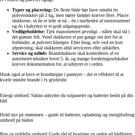
Typer og placering:
De fleste både bør have mindst én
pulverslukker på 2 kg, men større fartøjer kræver flere. Placer
slukkerne, så de er lette at nå – én i nærheden af motorrummet
og én i kahytten er et godt udgangspunkt.
Vedligeholdelse:
Tjek manometeret jævnligt – nålen skal stå i
det grønne felt. Vend slukkeren et par gange om året for at
forhindre, at pulveret klumper. Efter brug, selv ved en kort
afprøvning, skal slukkeren altid serviceres eller udskiftes.
Service og udløb:
Brandslukkere skal kontrolleres af en
autoriseret tekniker hvert 5. år, og mange forsikringsselskaber
kræver dokumentation for, at udstyret er i orden.
Husk også at have et brandtæppe i pantryet – det er effektivt til at
kvæle mindre brande i fx grydeolie.
Energi ombord: Sådan udnytter du solpaneler og batterier bedst på din
båd
Hold styr på strømmen – guide til batterier, opladning og energiforbrug
ombord på båden
Ren og ryddelig ombord: Gode råd til hygiejne og orden på bådferien