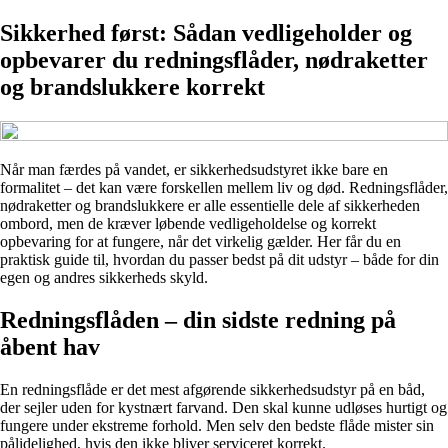
Sikkerhed først: Sådan vedligeholder og
opbevarer du redningsflåder, nødraketter
og brandslukkere korrekt
Når man færdes på vandet, er sikkerhedsudstyret ikke bare en
formalitet – det kan være forskellen mellem liv og død. Redningsflåder,
nødraketter og brandslukkere er alle essentielle dele af sikkerheden
ombord, men de kræver løbende vedligeholdelse og korrekt
opbevaring for at fungere, når det virkelig gælder. Her får du en
praktisk guide til, hvordan du passer bedst på dit udstyr – både for din
egen og andres sikkerheds skyld.
Redningsflåden – din sidste redning på
åbent hav
En redningsflåde er det mest afgørende sikkerhedsudstyr på en båd,
der sejler uden for kystnært farvand. Den skal kunne udløses hurtigt og
fungere under ekstreme forhold. Men selv den bedste flåde mister sin
pålidelighed, hvis den ikke bliver serviceret korrekt.