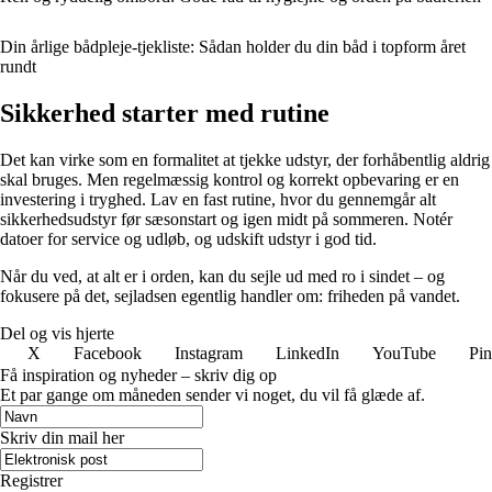
Din årlige bådpleje-tjekliste: Sådan holder du din båd i topform året
rundt
Sikkerhed starter med rutine
Det kan virke som en formalitet at tjekke udstyr, der forhåbentlig aldrig
skal bruges. Men regelmæssig kontrol og korrekt opbevaring er en
investering i tryghed. Lav en fast rutine, hvor du gennemgår alt
sikkerhedsudstyr før sæsonstart og igen midt på sommeren. Notér
datoer for service og udløb, og udskift udstyr i god tid.
Når du ved, at alt er i orden, kan du sejle ud med ro i sindet – og
fokusere på det, sejladsen egentlig handler om: friheden på vandet.
Del og vis hjerte
X
Facebook
Instagram
LinkedIn
YouTube
Pin
Få inspiration og nyheder – skriv dig op
Et par gange om måneden sender vi noget, du vil få glæde af.
Skriv din mail her
Registrer