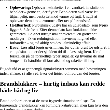
Opbevaring:
Opbevar nødraketter i en vandtæt, tætsluttende
beholder – gerne en, der flyder. Beholderen skal være let
tilgængelig, men beskyttet mod varme og fugt. Undgå at
opbevare dem i motorrummet eller tæt på brændstof.
Holdbarhed:
Pyroteknisk udstyr har en udløbsdato, som typisk
ligger 3–5 år frem. Efter denne dato kan funktionen ikke
garanteres. Udløbet udstyr skal afleveres til en godkendt
modtager – fx en redningsstation, havnemyndighed eller
forhandler – og må aldrig smides i almindeligt affald.
Brug:
Læs altid brugsanvisningen, før du får brug for udstyret. I
en nødsituation er der sjældent tid til at læse sig frem. Kend
forskellen på de forskellige typer signaler, og hvornår de skal
bruges – fx håndblus til kort afstand og raketter til lang.
Et godt råd er at gennemgå signaludstyret sammen med besætningen
inden afgang, så alle ved, hvor det ligger, og hvordan det bruges.
Brandslukkere – hurtig indsats kan redde
både båd og liv
Brand ombord er en af de mest frygtede situationer til søs. En
fungerende brandslukker kan forhindre katastrofen, men kun hvis den
er i orden og placeret rigtigt.