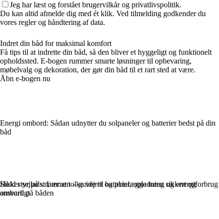
Jeg har læst og forstået brugervilkår og privatlivspolitik.
Du kan altid afmelde dig med ét klik. Ved tilmelding godkender du
vores regler og håndtering af data.
Indret din båd for maksimal komfort
Få tips til at indrette din båd, så den bliver et hyggeligt og funktionelt
opholdssted. E-bogen rummer smarte løsninger til opbevaring,
møbelvalg og dekoration, der gør din båd til et rart sted at være.
Åbn e-bogen nu
Energi ombord: Sådan udnytter du solpaneler og batterier bedst på din
båd
Hold styr på strømmen – guide til batterier, opladning og energiforbrug
Sikker sejlads: Lær at tolke vejret og planlægge turen sikkert og
ombord på båden
ansvarligt